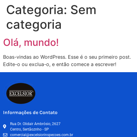
Categoria:
Sem
categoria
Olá, mundo!
Boas-vindas ao WordPress. Esse é o seu primeiro post.
Edite-o ou exclua-o, e então comece a escrever!
Informações de Contato
Rua Dr. Olidair Ambrósio, 2627
Centro, Sertãoznho - SP
comercial@excelsiorinspecoes.com.br