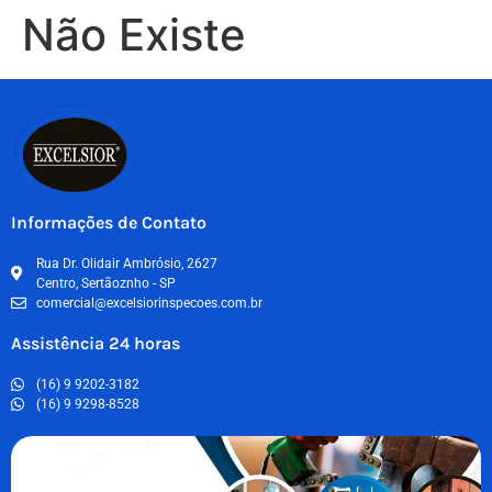
Não Existe
Informações de Contato
Rua Dr. Olidair Ambrósio, 2627
Centro, Sertãoznho - SP
comercial@excelsiorinspecoes.com.br
Assistência 24 horas
(16) 9 9202-3182
(16) 9 9298-8528