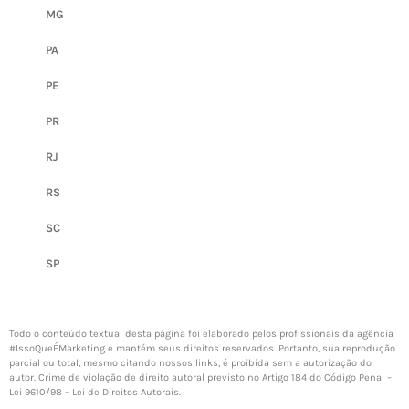
MG
PA
PE
PR
RJ
RS
SC
SP
Todo o conteúdo textual desta página foi elaborado pelos profissionais da agência
#IssoQueÉMarketing
e mantém seus direitos reservados. Portanto, sua reprodução
parcial ou total, mesmo citando nossos links, é proibida sem a autorização do
autor. Crime de violação de direito autoral previsto no Artigo 184 do Código Penal –
Lei 9610/98 – Lei de Direitos Autorais
.