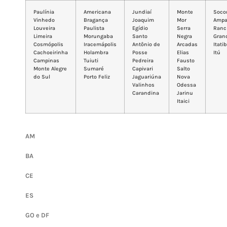
Paulínia
Americana
Jundiaí
Monte
Soco
Vinhedo
Bragança
Joaquim
Mor
Ampa
Louveira
Paulista
Egídio
Serra
Ranc
Limeira
Morungaba
Santo
Negra
Gran
Cosmópolis
Iracemápolis
Antônio de
Arcadas
Itati
Cachoeirinha
Holambra
Posse
Elias
Itú
Campinas
Tuiuti
Pedreira
Fausto
Monte Alegre
Sumaré
Capivari
Salto
do Sul
Porto Feliz
Jaguariúna
Nova
Valinhos
Odessa
Carandina
Jarinu
Itaici
AM
BA
CE
ES
GO e DF