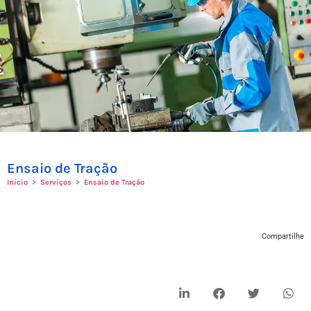
Ensaio de Tração
Início
>
Serviços
>
Ensaio de Tração
Compartilhe