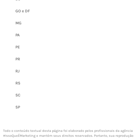
GO e DF
MG
PA
PE
PR
RJ
RS
SC
SP
Todo o conteúdo textual desta página foi elaborado pelos profissionais da agência
#IssoQueÉMarketing
e mantém seus direitos reservados. Portanto, sua reprodução