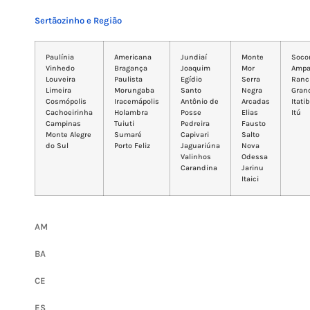
Sertãozinho e Região
Paulínia
Americana
Jundiaí
Monte
Soco
Vinhedo
Bragança
Joaquim
Mor
Ampa
Louveira
Paulista
Egídio
Serra
Ranc
Limeira
Morungaba
Santo
Negra
Gran
Cosmópolis
Iracemápolis
Antônio de
Arcadas
Itati
Cachoeirinha
Holambra
Posse
Elias
Itú
Campinas
Tuiuti
Pedreira
Fausto
Monte Alegre
Sumaré
Capivari
Salto
do Sul
Porto Feliz
Jaguariúna
Nova
Valinhos
Odessa
Carandina
Jarinu
Itaici
AM
BA
CE
ES