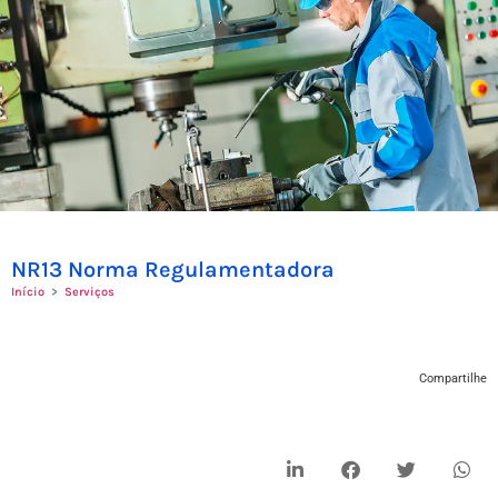
NR13 Norma Regulamentadora
Início
>
Serviços
Compartilhe