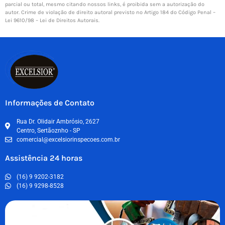
parcial ou total, mesmo citando nossos links, é proibida sem a autorização do
autor. Crime de violação de direito autoral previsto no Artigo 184 do Código Penal –
Lei 9610/98 – Lei de Direitos Autorais
.
Informações de Contato
Rua Dr. Olidair Ambrósio, 2627
Centro, Sertãoznho - SP
comercial@excelsiorinspecoes.com.br
Assistência 24 horas
(16) 9 9202-3182
(16) 9 9298-8528